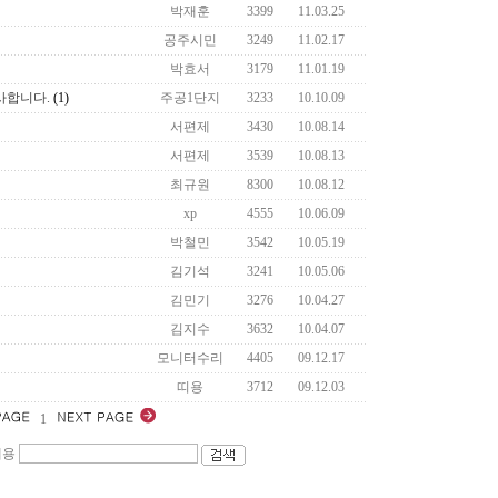
박재훈
3399
11.03.25
공주시민
3249
11.02.17
박효서
3179
11.01.19
사합니다.
(1)
주공1단지
3233
10.10.09
서편제
3430
10.08.14
서편제
3539
10.08.13
최규원
8300
10.08.12
xp
4555
10.06.09
박철민
3542
10.05.19
김기석
3241
10.05.06
김민기
3276
10.04.27
김지수
3632
10.04.07
모니터수리
4405
09.12.17
띠용
3712
09.12.03
1
내용