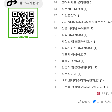
14
그래픽카드 쿨러관련
(3)
13
질문 컴퓨터전원
(1)
12
이런고장?
(1)
11
어제 밤늦게까지 OS 설치해주셔서 감
10
젊은 사장님 화이팅!!
(1)
9
원격 감사합니다
(1)
8
사장님 참 친절하세요.
(1)
7
원격서비스 감사합니다.
(1)
6
하드가 이상해요
(1)
5
컴퓨터 조립시
(1)
4
컴퓨터 업글질문합니다.
(1)
3
질문합니다.
(1)
2
LCD 모니터수리가능한가요?
(1)
1
노트북 전원이 켜지지 않습니다.
(1)
작성자
제목