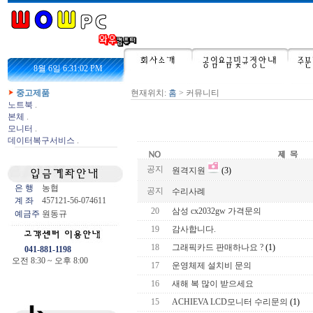
8월 6일 6:31:02 PM
중고제품
현재위치:
홈
> 커뮤니티
노트북
.
본체
.
모니터
.
데이터복구서비스
.
공지
원격지원
(3)
은 행
농협
공지
수리사례
계 좌
457121-56-074611
20
삼성 cx2032gw 가격문의
예금주
원동규
19
감사합니다.
18
그래픽카드 판매하나요 ?
(1)
041-881-1198
오전 8:30 ~ 오후 8:00
17
운영체제 설치비 문의
16
새해 복 많이 받으세요
15
ACHIEVA LCD모니터 수리문의
(1)