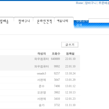
Home
|
장바구니
|
주문배
상품검색
검색
와우컴퓨터
640889
22.01.10
와우컴퓨터
9992
22.01.10
omads3
9257
13.10.24
서편제
5047
13.01.29
준수
7490
13.01.12
오은영
3902
12.10.13
서편제
3410
12.01.23
송가
3732
11.11.10