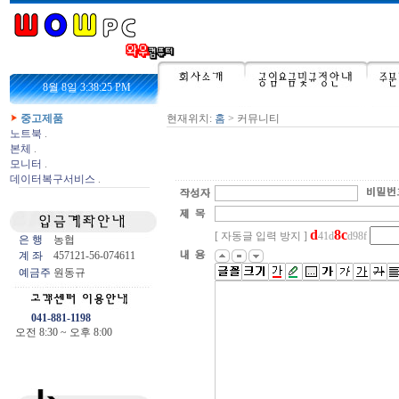
8월 8일 3:38:25 PM
중고제품
현재위치:
홈
> 커뮤니티
노트북
.
본체
.
모니터
.
데이터복구서비스
.
d
8
c
[ 자동글 입력 방지 ]
41d
d98f
은 행
농협
계 좌
457121-56-074611
예금주
원동규
041-881-1198
오전 8:30 ~ 오후 8:00