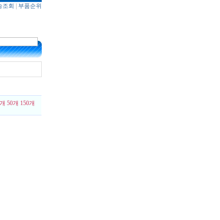
송조회
|
부품순위
0개
50개
150개