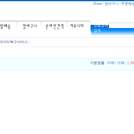
Home
|
장바구니
|
주문배
상품검색
검색
데이터복구서비스
|
기본정렬 :
가격↑
가격↓
|
2