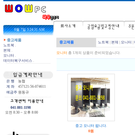
8월 7일 3:24:31 AM
중고제품
중고제품
노트북
|
본체
|
모니터
|
노트북
.
본체
.
모니터
총 1개의 상품이 준비되었습니다.
모니터
.
데이터복구서비스
.
은 행
농협
계 좌
457121-56-074611
예금주
원동규
041-881-1198
오전 8:30 ~ 오후 8:00
중고 모니터 팝니다.
0원